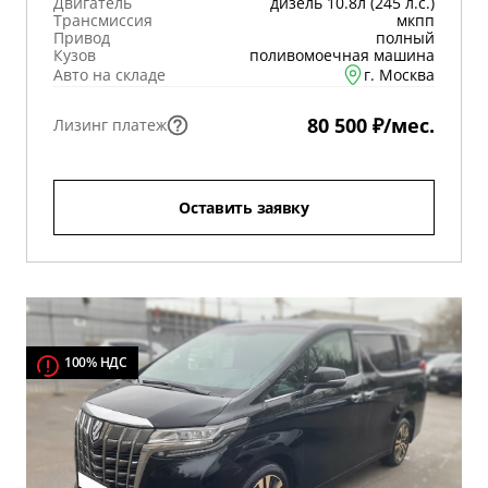
Двигатель
дизель 10.8л (245 л.с.)
Трансмиссия
мкпп
Привод
полный
Кузов
поливомоечная машина
Авто на складе
г. Москва
80 500 ₽/мес.
Лизинг платеж
Оставить заявку
100% НДС