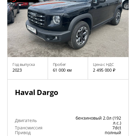
Год выпуска
Пробег
Цена с НДС
2023
61 000 км
2 495 000 ₽
Haval Dargo
бензиновый 2.0л (192
Двигатель
л.с.)
Трансмиссия
7dct
Привод
полный