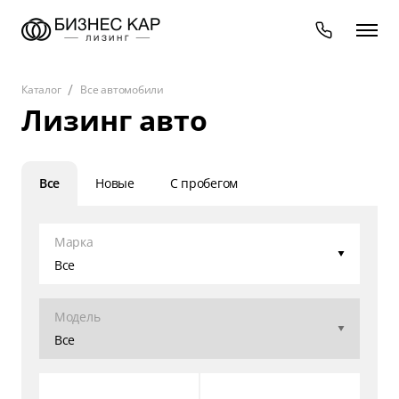
Каталог
Все автомобили
Лизинг авто
Все
Новые
С пробегом
Марка
Все
Модель
Все