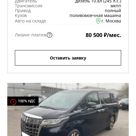
Двигатель
дизель 10.8л (245 л.с.)
Трансмиссия
мкпп
Привод
полный
Кузов
поливомоечная машина
Авто на складе
г. Москва
80 500 ₽/мес.
Лизинг платеж
Оставить заявку
100% НДС