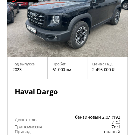
Год выпуска
Пробег
Цена с НДС
2023
61 000 км
2 495 000 ₽
Haval Dargo
бензиновый 2.0л (192
Двигатель
л.с.)
Трансмиссия
7dct
Привод
полный