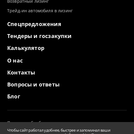
Возвратный лизинг
Трейд-ин автомобиля в лизинг
Спецпредложения
Тендеры и госзакупки
Калькулятор
О нас
Контакты
Вопросы и ответы
Блог
Политика обработки персональных данных
и использование файлов cookies
Чтобы сайт работал удобнее, быстрее и запоминал ваши