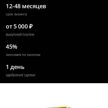
12-48 месяцев
срок лизинга
от 5 000 ₽
выкупной платеж
45%
экономия по налогам
1 день
одобрение сделки