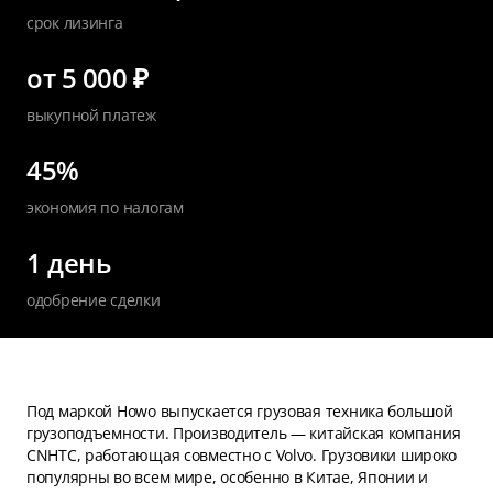
срок лизинга
от 5 000 ₽
выкупной платеж
45%
экономия по налогам
1 день
одобрение сделки
Под маркой Howo выпускается грузовая техника большой
грузоподъемности. Производитель — китайская компания
CNHTC, работающая совместно с Volvo. Грузовики широко
популярны во всем мире, особенно в Китае, Японии и