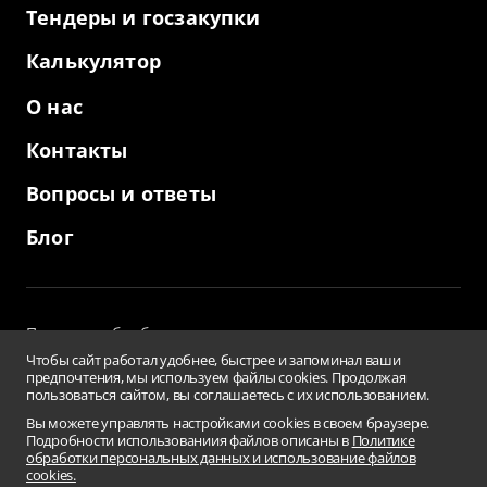
Тендеры и госзакупки
Калькулятор
О нас
Контакты
Вопросы и ответы
Блог
Политика обработки персональных данных
и использование файлов cookies
Чтобы сайт работал удобнее, быстрее и запоминал ваши
Пользовательское соглашение
предпочтения, мы используем файлы cookies. Продолжая
пользоваться сайтом, вы соглашаетесь с их использованием.
Заверения и гарантии
Противодействие коррупции
Вы можете управлять настройками cookies в своем браузере.
Подробности использованиия файлов описаны в
Политике
Условия использования информации сайта
обработки персональных данных и использование файлов
Сводная ведомость результатов проведения СОУТ
cookies.
Перечень рекомендуемых мероприятий