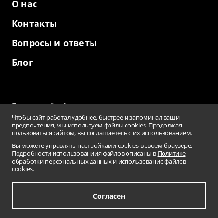
О нас
Контакты
Вопросы и ответы
Блог
Политика обработки персональных данных
и использование файлов cookies
Чтобы сайт работал удобнее, быстрее и запоминал ваши
Пользовательское соглашение
предпочтения, мы используем файлы cookies. Продолжая
пользоваться сайтом, вы соглашаетесь с их использованием.
Заверения и гарантии
Противодействие коррупции
Вы можете управлять настройками cookies в своем браузере.
Подробности использованиия файлов описаны в
Политике
Условия использования информации сайта
обработки персональных данных и использование файлов
Сводная ведомость результатов проведения СОУТ
cookies.
Перечень рекомендуемых мероприятий
по улучшению условий труда
Карта сайта
Согласен
© 2001-2026 «Бизнес Кар Лизинг»