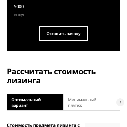
5000
выкуп
Оставить заявку
Рассчитать стоимость
лизинга
Оптимальный
Минимальный
вариант
платеж
а
Стоимость предмета лизинга с