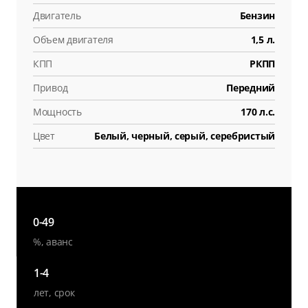
Двигатель
Бензин
Объем двигателя
1,5 л.
КПП
РКПП
Привод
Передний
Мощность
170 л.с.
Цвет
Белый, черный, серый, серебристый
0-49
%, аванс
1-4
лет, срок