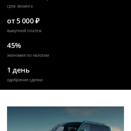
срок лизинга
от 5 000 ₽
выкупной платеж
45%
экономия по налогам
1 день
одобрение сделки