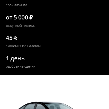
срок лизинга
от 5 000 ₽
выкупной платеж
45%
экономия по налогам
1 день
одобрение сделки