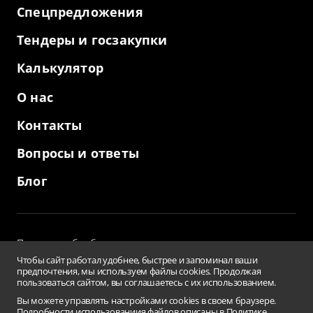
Спецпредложения
Тендеры и госзакупки
Калькулятор
О нас
Контакты
Вопросы и ответы
Блог
Политика обработки персональных данных
и использование файлов cookies
Чтобы сайт работал удобнее, быстрее и запоминал ваши
Пользовательское соглашение
предпочтения, мы используем файлы cookies. Продолжая
пользоваться сайтом, вы соглашаетесь с их использованием.
Заверения и гарантии
Противодействие коррупции
Вы можете управлять настройками cookies в своем браузере.
Подробности использованиия файлов описаны в
Политике
Условия использования информации сайта