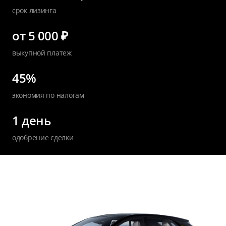
срок лизинга
от 5 000 ₽
выкупной платеж
45%
экономия по налогам
1 день
одобрение сделки