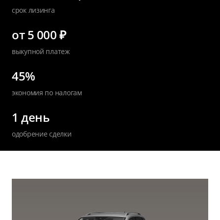
срок лизинга
от 5 000 ₽
выкупной платеж
45%
экономия по налогам
1 день
одобрение сделки