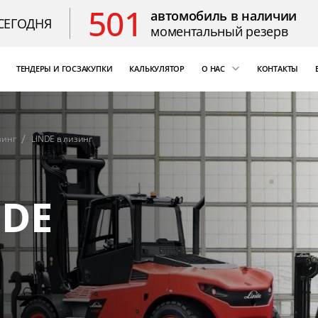
501
автомобиль в наличии
СЕГОДНЯ
моментальный резерв
ТЕНДЕРЫ И ГОСЗАКУПКИ
КАЛЬКУЛЯТОР
О НАС
КОНТАКТЫ
ощь
«Бизнес Кар Лизинг»
т Цезарь
компаний России
зинг
LINDE в лизинг
Благодарственные 
NDE