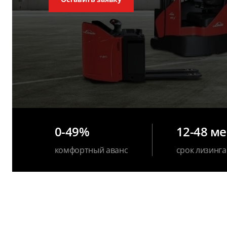
0-49%
12-48 м
комфортный аванс
срок лизинга