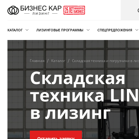
КАТАЛОГ
ЛИЗИНГОВЫЕ ПРОГРАММЫ
СПЕЦПРЕДЛОЖЕНИЯ
Новые автомобили
Финансовый лизинг
Аварийная пом
электрокарам о
Сателлит
Автомобили с пробегом
Операционная аренда
Главная
Каталог
Складская техника и погрузчики в ли
Складская
Легковые автомобили
Лизинг для ИП
Складская техника
Подписка на автомобиль
техника LI
и погрузчики
Возвратный лизинг
Грузовые автомобили
в лизинг
Трейд-ин автомобиля в лизинг
Спецтехника
Коммерческий транспорт
Автобусы
Оставить заявку