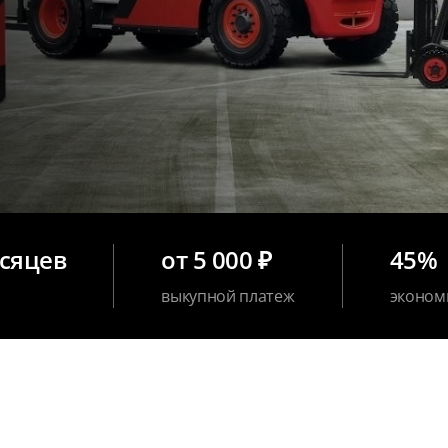
есяцев
от 5 000 ₽
45%
выкупной платеж
эконом