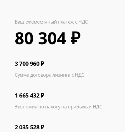
Ваш ежемесячный платёж с НДС
80 304 ₽
3 700 960 ₽
Сумма договора лизинга с НДС
1 665 432 ₽
Экономия по налогу на прибыль и НДС
2 035 528 ₽