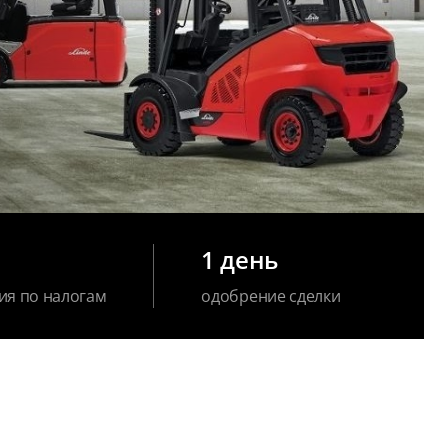
1 день
ия по налогам
одобрение сделки