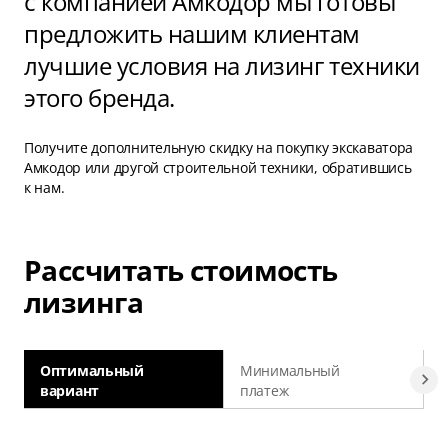
с компанией Амкодор мы готовы
предложить нашим клиентам
лучшие условия на лизинг техники
этого бренда.
Получите дополнительную скидку на покупку экскаватора
Амкодор или другой строительной техники, обратившись
к нам.
Рассчитать стоимость
лизинга
Оптимальный
Минимальный
вариант
платеж
а