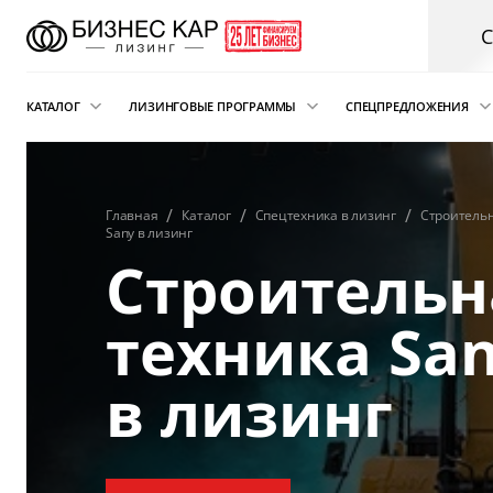
КАТАЛОГ
ЛИЗИНГОВЫЕ ПРОГРАММЫ
СПЕЦПРЕДЛОЖЕНИЯ
Новые автомобили
Финансовый лизинг
Аварийная пом
электрокарам о
Сателлит
Автомобили с пробегом
Операционная аренда
Главная
Каталог
Спецтехника в лизинг
Строительн
Sany в лизинг
Легковые автомобили
Лизинг для ИП
Строительн
Складская техника
Подписка на автомобиль
и погрузчики
техника Sa
Возвратный лизинг
Грузовые автомобили
в лизинг
Трейд-ин автомобиля в лизинг
Спецтехника
Коммерческий транспорт
Автобусы