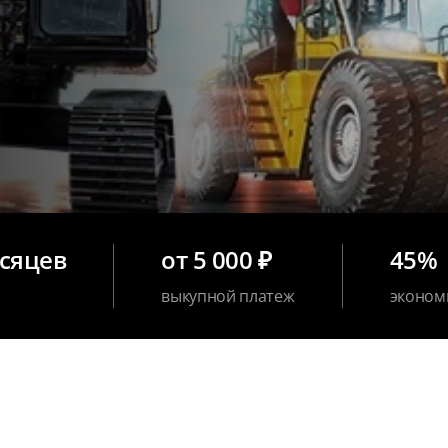
есяцев
от 5 000 ₽
45%
выкупной платеж
эконом