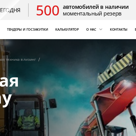
500
автомобилей в наличии
СЕГОДНЯ
моментальный резерв
ТЕНДЕРЫ И ГОСЗАКУПКИ
КАЛЬКУЛЯТОР
О НАС
КОНТАКТЫ
ощь
«Бизнес Кар Лизинг»
т Цезарь
компаний России
ая техника в лизинг
Благодарственные 
ая
ny