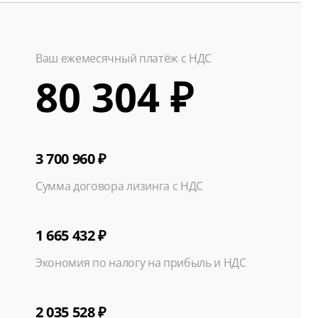
Ваш ежемесячный платёж с НДС
80 304 ₽
3 700 960 ₽
Сумма договора лизинга с НДС
1 665 432 ₽
Экономия по налогу на прибыль и НДС
2 035 528 ₽