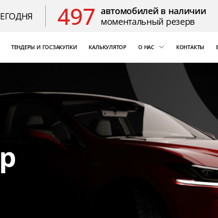
497
автомобилей в наличии
СЕГОДНЯ
моментальный резерв
ТЕНДЕРЫ И ГОСЗАКУПКИ
КАЛЬКУЛЯТОР
О НАС
КОНТАКТЫ
ощь
«Бизнес Кар Лизинг»
т Цезарь
компаний России
Благодарственные 
р