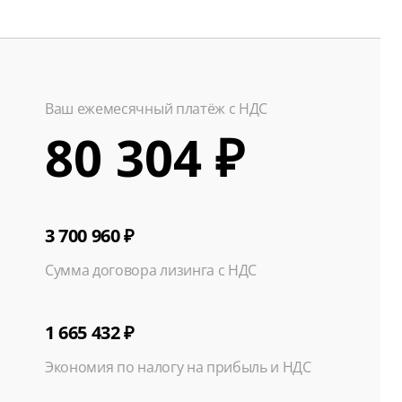
Ваш ежемесячный платёж с НДС
80 304 ₽
3 700 960 ₽
Сумма договора лизинга с НДС
1 665 432 ₽
Экономия по налогу на прибыль и НДС