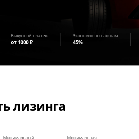
Выкупной платеж
Экономия по налогам
от 1000 ₽
45%
ть лизинга
Минимальный
Минимальная