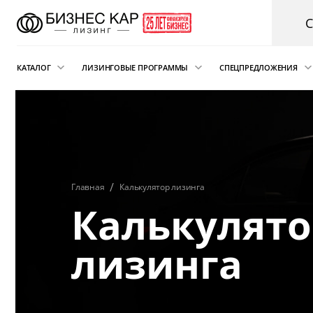
КАТАЛОГ
ЛИЗИНГОВЫЕ ПРОГРАММЫ
СПЕЦПРЕДЛОЖЕНИЯ
Новые автомобили
Финансовый лизинг
Аварийная пом
электрокарам о
Сателлит
Автомобили с пробегом
Операционная аренда
Легковые автомобили
Лизинг для ИП
Главная
Калькулятор лизинга
Складская техника
Подписка на автомобиль
и погрузчики
Калькулято
Возвратный лизинг
Грузовые автомобили
Трейд-ин автомобиля в лизинг
лизинга
Спецтехника
Коммерческий транспорт
Автобусы