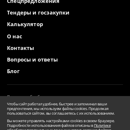
Спецпредложения
Тендеры и госзакупки
Калькулятор
О нас
Контакты
Вопросы и ответы
Блог
Политика обработки персональных данных
и использование файлов cookies
Чтобы сайт работал удобнее, быстрее и запоминал ваши
Пользовательское соглашение
предпочтения, мы используем файлы cookies. Продолжая
пользоваться сайтом, вы соглашаетесь с их использованием.
Заверения и гарантии
Противодействие коррупции
Вы можете управлять настройками cookies в своем браузере.
Подробности использованиия файлов описаны в
Политике
Условия использования информации сайта