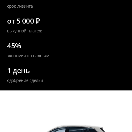
срок лизинга
от 5 000 ₽
выкупной платеж
45%
экономия по налогам
1 день
одобрение сделки