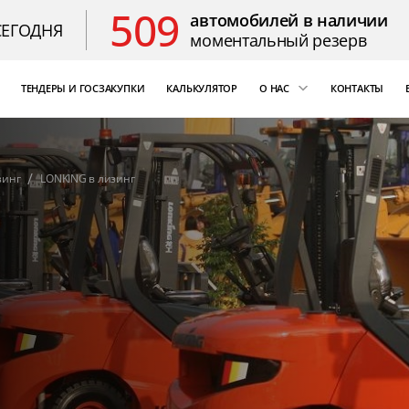
509
автомобилей в наличии
СЕГОДНЯ
моментальный резерв
ТЕНДЕРЫ И ГОСЗАКУПКИ
КАЛЬКУЛЯТОР
О НАС
КОНТАКТЫ
ощь
«Бизнес Кар Лизинг»
т Цезарь
компаний России
зинг
LONKING в лизинг
Благодарственные 