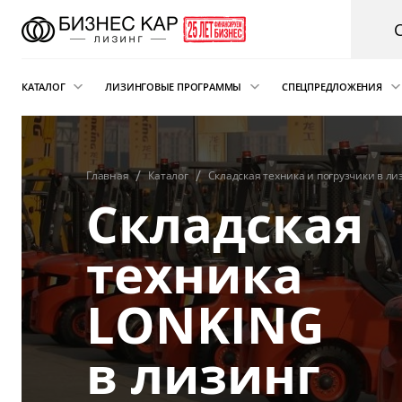
КАТАЛОГ
ЛИЗИНГОВЫЕ ПРОГРАММЫ
СПЕЦПРЕДЛОЖЕНИЯ
Новые автомобили
Финансовый лизинг
Аварийная пом
электрокарам о
Сателлит
Автомобили с пробегом
Операционная аренда
Главная
Каталог
Складская техника и погрузчики в ли
Складская
Легковые автомобили
Лизинг для ИП
Складская техника
Подписка на автомобиль
техника
и погрузчики
Возвратный лизинг
Грузовые автомобили
LONKING
Трейд-ин автомобиля в лизинг
Спецтехника
в лизинг
Коммерческий транспорт
Автобусы