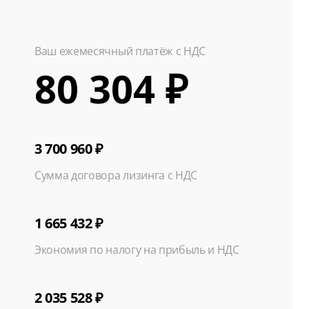
Ваш ежемесячный платёж с НДС
80 304 ₽
3 700 960 ₽
Сумма договора лизинга с НДС
1 665 432 ₽
Экономия по налогу на прибыль и НДС
2 035 528 ₽