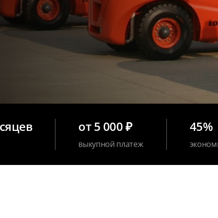
есяцев
от 5 000 ₽
45%
выкупной платеж
эконом