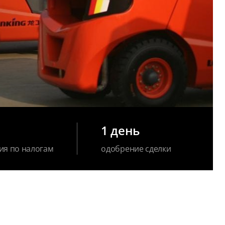
1 день
ия по налогам
одобрение сделки