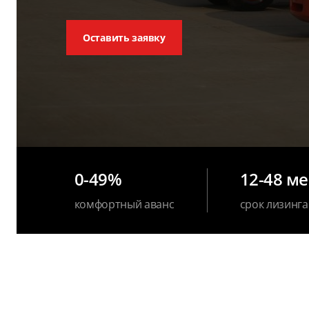
Оставить заявку
0-49%
12-48 м
комфортный аванс
срок лизинга