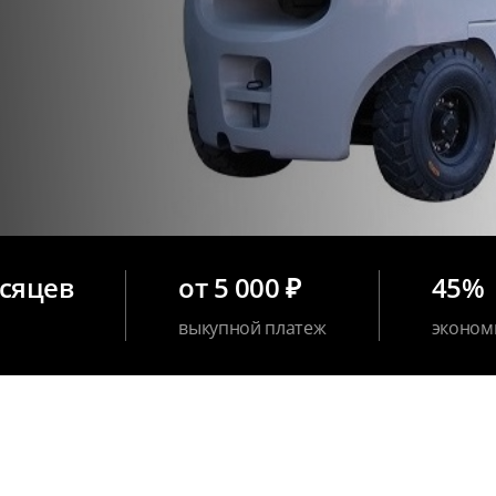
есяцев
от 5 000 ₽
45%
выкупной платеж
эконом