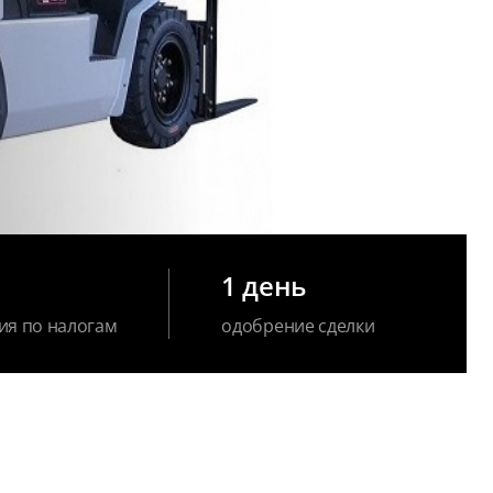
1 день
ия по налогам
одобрение сделки