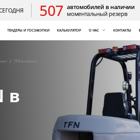
507
автомобилей в наличии
СЕГОДНЯ
моментальный резерв
ТЕНДЕРЫ И ГОСЗАКУПКИ
КАЛЬКУЛЯТОР
О НАС
КОНТАКТЫ
ощь
«Бизнес Кар Лизинг»
т Цезарь
компаний России
зинг
TFN в лизинг
Благодарственные 
 в