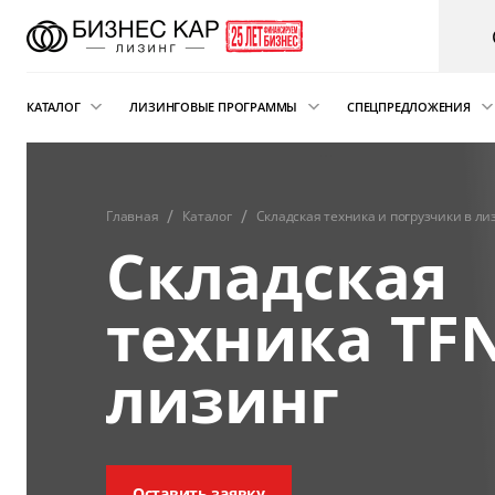
КАТАЛОГ
ЛИЗИНГОВЫЕ ПРОГРАММЫ
СПЕЦПРЕДЛОЖЕНИЯ
Новые автомобили
Финансовый лизинг
Аварийная пом
электрокарам о
Сателлит
Автомобили с пробегом
Операционная аренда
Главная
Каталог
Складская техника и погрузчики в ли
Складская
Легковые автомобили
Лизинг для ИП
Складская техника
Подписка на автомобиль
техника TFN
и погрузчики
Возвратный лизинг
Грузовые автомобили
лизинг
Трейд-ин автомобиля в лизинг
Спецтехника
Коммерческий транспорт
Автобусы
Оставить заявку