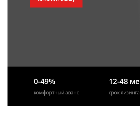
0-49%
12-48 м
комфортный аванс
срок лизинга