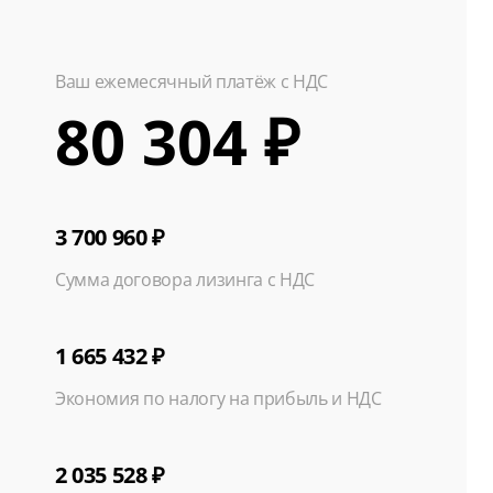
Ваш ежемесячный платёж с НДС
80 304 ₽
3 700 960 ₽
Сумма договора лизинга с НДС
1 665 432 ₽
Экономия по налогу на прибыль и НДС
2 035 528 ₽