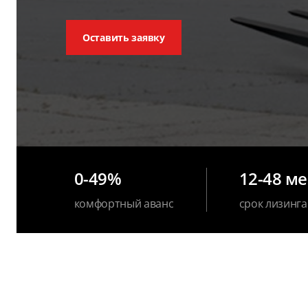
Оставить заявку
0-49%
12-48 м
комфортный аванс
срок лизинга