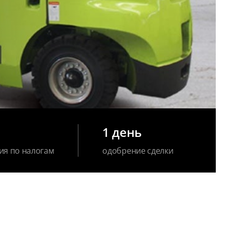
1 день
ия по налогам
одобрение сделки