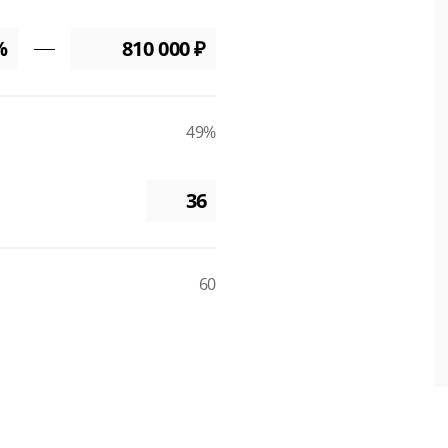
49%
60