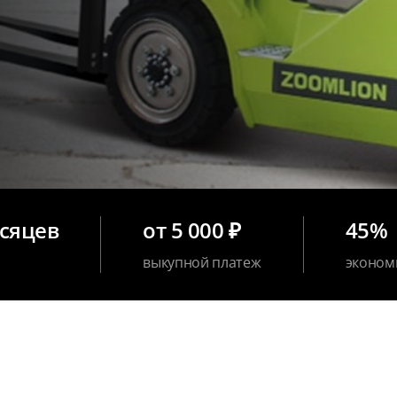
есяцев
от 5 000 ₽
45%
выкупной платеж
эконом