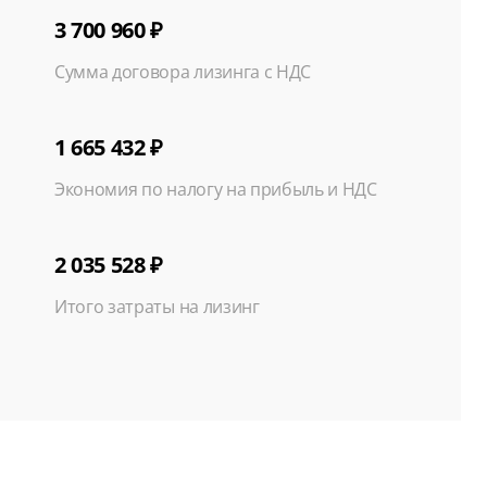
3 700 960 ₽
Сумма договора лизинга с НДС
1 665 432 ₽
Экономия по налогу на прибыль и НДС
2 035 528 ₽
Итого затраты на лизинг