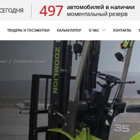
497
автомобилей в наличии
СЕГОДНЯ
моментальный резерв
ТЕНДЕРЫ И ГОСЗАКУПКИ
КАЛЬКУЛЯТОР
О НАС
КОНТАКТЫ
ощь
«Бизнес Кар Лизинг»
т Цезарь
компаний России
зинг
Zoomlion в лизинг
Благодарственные 