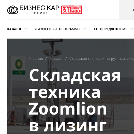
КАТАЛОГ
ЛИЗИНГОВЫЕ ПРОГРАММЫ
СПЕЦПРЕДЛОЖЕНИЯ
Новые автомобили
Финансовый лизинг
Аварийная пом
электрокарам о
Сателлит
Автомобили с пробегом
Операционная аренда
Главная
Каталог
Складская техника и погрузчики в ли
Складская
Легковые автомобили
Лизинг для ИП
Складская техника
Подписка на автомобиль
техника
и погрузчики
Возвратный лизинг
Грузовые автомобили
Zoomlion
Трейд-ин автомобиля в лизинг
Спецтехника
в лизинг
Коммерческий транспорт
Автобусы