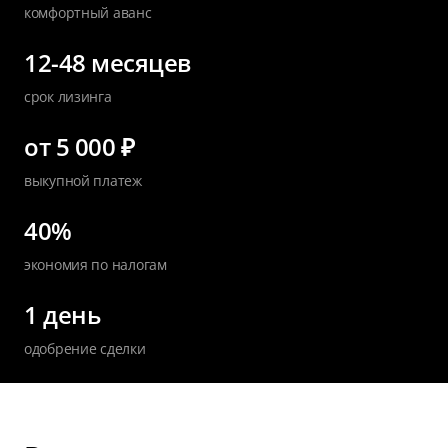
комфортный аванс
12-48 месяцев
срок лизинга
от 5 000 ₽
выкупной платеж
40%
экономия по налогам
1 день
одобрение сделки