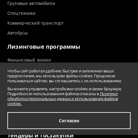
Грузовые автомобили
Спецтехника
Коммерческий транспорт
Автобусы
Лизинговые программы
Финансовый лизинг
Операционная аренда
Чтобы сайт работал удобнее, быстрее и запоминал ваши
предпочтения, мы используем файлы cookies. Продолжая
Лизинг для индивидуальных предпринимателей
пользоваться сайтом, вы соглашаетесь с их использованием.
Вы можете управлять настройками cookies в своем браузере.
Подписка на автомобиль
Подробности использованиия файлов описаны в
Политике
обработки персональных данных и использование файлов
Возвратный лизинг
cookies.
Трейд-ин автомобиля в лизинг
Согласен
Спецпредложения
Тендеры и госзакупки