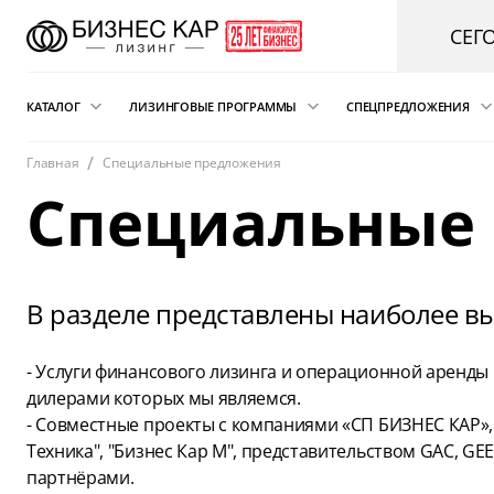
СЕГ
КАТАЛОГ
ЛИЗИНГОВЫЕ ПРОГРАММЫ
СПЕЦПРЕДЛОЖЕНИЯ
Главная
Специальные предложения
Новые автомобили
Финансовый лизинг
Аварийная пом
Специальные
электрокарам о
Сателлит
Автомобили с пробегом
Операционная аренда
Легковые автомобили
Лизинг для ИП
Складская техника
Подписка на автомобиль
В разделе представлены наиболее в
и погрузчики
Возвратный лизинг
Грузовые автомобили
- Услуги финансового лизинга и операционной аренд
Трейд-ин автомобиля в лизинг
дилерами которых мы являемся.
Спецтехника
- Совместные проекты с компаниями «СП БИЗНЕС КАР», 
Коммерческий транспорт
Техника", "Бизнес Кар М", представительством GAC, GE
партнёрами.
Автобусы