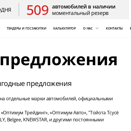
509
автомобилей в наличии
ОДНЯ
моментальный резерв
ТЕНДЕРЫ И ГОСЗАКУПКИ
КАЛЬКУЛЯТОР
О НАС
КОНТАКТЫ
ощь
«Бизнес Кар Лизинг»
 предложения
т Цезарь
компаний России
Благодарственные 
ыгодные предложения
ы на отдельные марки автомобилей, официальными
«Оптимум Трейдинг», «Оптимум Авто», "Тойота Тсусё
ELY, Belgee, KNEWSTAR, и другими постоянными