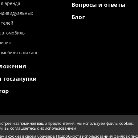
я аренда
Вопросы и ответы
индивидуальных
Блог
телей
 автомобиль
лизинг
омобиля в лизинг
дложения
и госзакупки
тор
ыстрее и запоминал ваши предпочтения, мы используем файлы cookies.
е файлов cookies
Пользовательское соглашение
Заверения
, вы соглашаетесь с их использованием.
мость результатов проведения СОУТ
Перечень рекомендуемы
ами cookies в своем браузере. Подробности использованиия файлов опис