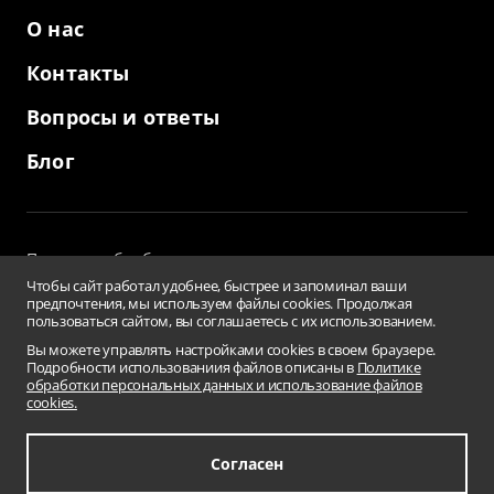
О нас
Контакты
Вопросы и ответы
Блог
Политика обработки персональных данных
и использование файлов cookies
Чтобы сайт работал удобнее, быстрее и запоминал ваши
Пользовательское соглашение
предпочтения, мы используем файлы cookies. Продолжая
пользоваться сайтом, вы соглашаетесь с их использованием.
Заверения и гарантии
Противодействие коррупции
Вы можете управлять настройками cookies в своем браузере.
Подробности использованиия файлов описаны в
Политике
Условия использования информации сайта
обработки персональных данных и использование файлов
Сводная ведомость результатов проведения СОУТ
cookies.
Перечень рекомендуемых мероприятий
по улучшению условий труда
Карта сайта
Согласен
© 2001-2026 «Бизнес Кар Лизинг»