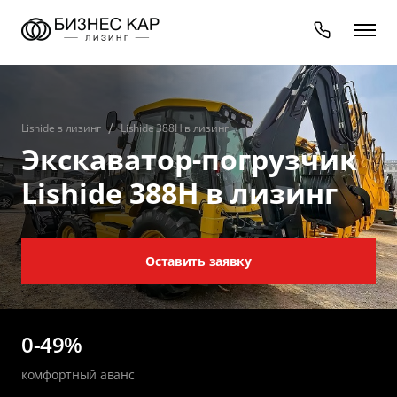
Lishide в лизинг
Lishide 388Н в лизинг
Экскаватор-погрузчик
Lishide 388Н в лизинг
Оставить заявку
0-49%
комфортный аванс