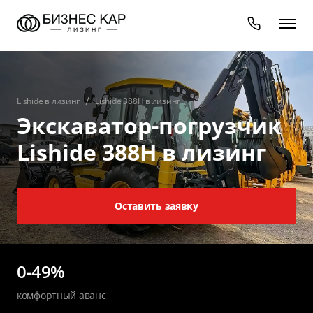
Lishide в лизинг
Lishide 388Н в лизинг
Экскаватор-погрузчик
Lishide 388Н в лизинг
Оставить заявку
0-49%
комфортный аванс