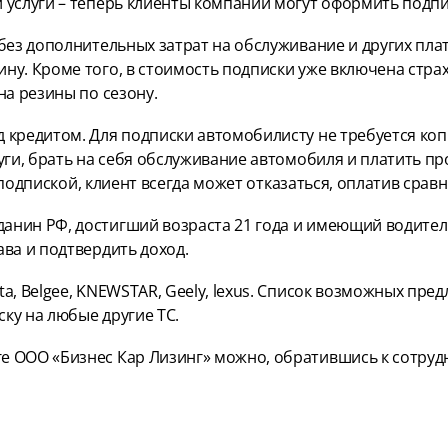
 услуги – теперь клиенты компании могут оформить подпи
без дополнительных затрат на обслуживание и других пла
ну. Кроме того, в стоимость подписки уже включена стр
на резины по сезону.
 кредитом. Для подписки автомобилисту не требуется коп
ги, брать на себя обслуживание автомобиля и платить про
с подпиской, клиент всегда может отказаться, оплатив сра
нин РФ, достигший возраста 21 года и имеющий водительс
ва и подтвердить доход.
a, Belgee, KNEWSTAR, Geely, lexus. Список возможных пре
ку на любые другие ТС.
е ООО «Бизнес Кар Лизинг» можно, обратившись к сотруд