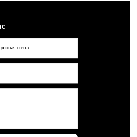
ас
тронная почта