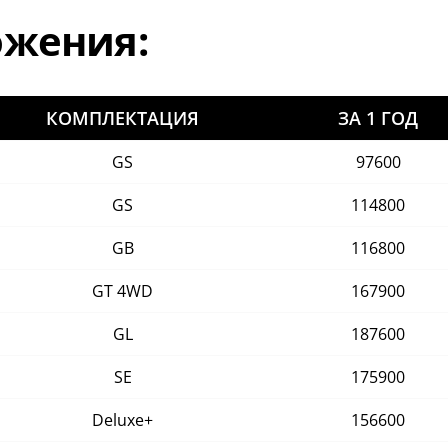
ожения:
КОМПЛЕКТАЦИЯ
ЗА 1 ГОД
GS
97600
GS
114800
GB
116800
GT 4WD
167900
GL
187600
SE
175900
Deluxe+
156600