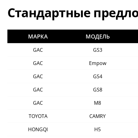
Стандартные предл
МАРКА
МОДЕЛЬ
GAC
GS3
GAC
Empow
GAC
GS4
GAC
GS8
GAC
M8
TOYOTA
CAMRY
HONGQI
H5