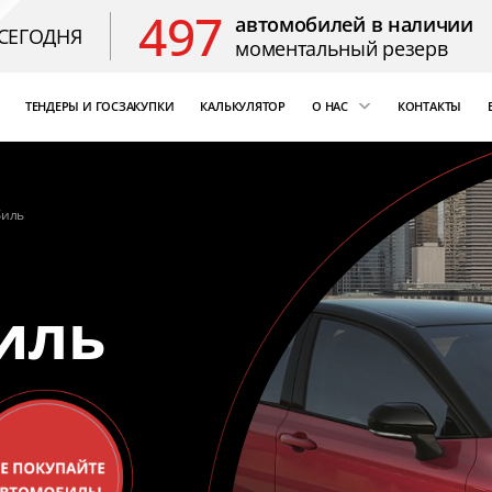
497
автомобилей в наличии
СЕГОДНЯ
моментальный резерв
ТЕНДЕРЫ И ГОСЗАКУПКИ
КАЛЬКУЛЯТОР
О НАС
КОНТАКТЫ
ощь
«Бизнес Кар Лизинг»
т Цезарь
компаний России
биль
Благодарственные 
иль