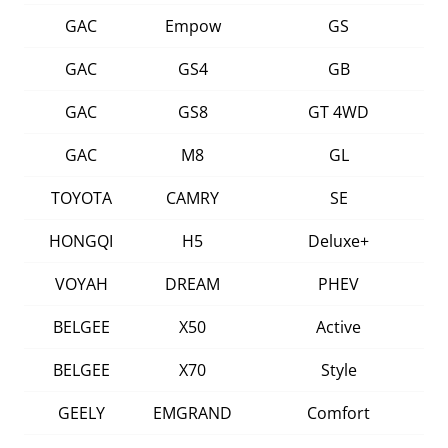
GAC
Empow
GS
GAC
GS4
GB
GAC
GS8
GT 4WD
GAC
M8
GL
TOYOTA
CAMRY
SE
HONGQI
H5
Deluxe+
VOYAH
DREAM
PHEV
BELGEE
X50
Active
BELGEE
X70
Style
GEELY
EMGRAND
Comfort