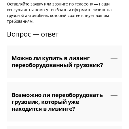
Оставляйте заявку или звоните по телефону — наши
консультанты помогут выбрать и оформить лизинг на
грузовой автомобиль, который соответствует вашим
требованиям.
Вопрос — ответ
Можно ли купить в лизинг
переоборудованный грузовик?
Да, если установку дополнительного
оборудования выполнил продавец. В этом
Возможно ли переоборудовать
случае мы выкупаем переоборудованный
грузовик, который уже
грузовой автомобиль и передаем его клиенту в
находится в лизинге?
лизинг.
Да. Для этого потребуется заранее уведомить