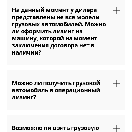
ООО «Бизнес Кар Лизинг» и получить согласие.
На данный момент у дилера
представлены не все модели
грузовых автомобилей. Можно
ли оформить лизинг на
машину, которой на момент
заключения договора нет в
наличии?
Да, если автомобиль доступен для поставки и
дилер является нашим партнером. В этом
Можно ли получить грузовой
случае лизинговая компания авансирует
автомобиль в операционный
поставщика под заказ нужной вам модели.
лизинг?
Уточняйте у менеджеров ООО «Бизнес Кар
Лизинг» возможность заказать выбранный
грузовой автомобиль и купить его в лизинг.
В настоящее время мы предоставляем в
операционный лизинг только легковые
Возможно ли взять грузовую
машины и коммерческую технику массой до 3,5