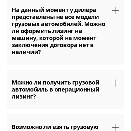
ООО «Бизнес Кар Лизинг» и получить согласие.
На данный момент у дилера
представлены не все модели
грузовых автомобилей. Можно
ли оформить лизинг на
машину, которой на момент
заключения договора нет в
наличии?
Да, если автомобиль доступен для поставки и
дилер является нашим партнером. В этом
Можно ли получить грузовой
случае лизинговая компания авансирует
автомобиль в операционный
поставщика под заказ нужной вам модели.
лизинг?
Уточняйте у менеджеров ООО «Бизнес Кар
Лизинг» возможность заказать выбранный
грузовой автомобиль и купить его в лизинг.
В настоящее время мы предоставляем в
операционный лизинг только легковые
Возможно ли взять грузовую
машины и коммерческую технику массой до 3,5