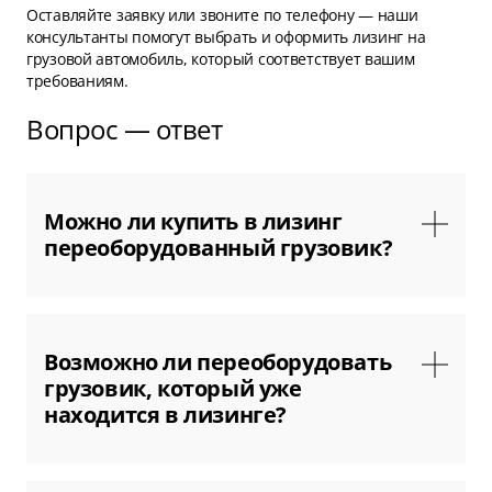
Оставляйте заявку или звоните по телефону — наши
консультанты помогут выбрать и оформить лизинг на
грузовой автомобиль, который соответствует вашим
требованиям.
Вопрос — ответ
Можно ли купить в лизинг
переоборудованный грузовик?
Да, если установку дополнительного
оборудования выполнил продавец. В этом
Возможно ли переоборудовать
случае мы выкупаем переоборудованный
грузовик, который уже
грузовой автомобиль и передаем его клиенту в
находится в лизинге?
лизинг.
Да. Для этого потребуется заранее уведомить